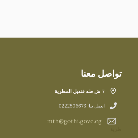
تواصل معنا
7 ش طه قنديل المطرية
اتصل بنا: 0222506673
mth@gothi.gove.eg
طرية