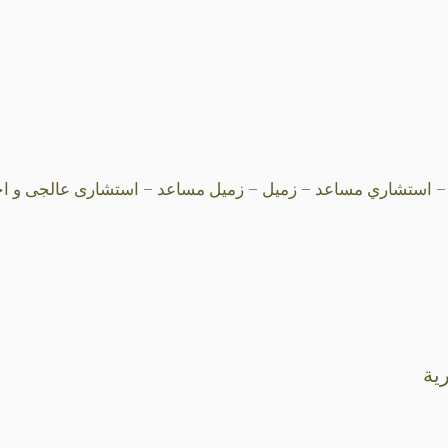
– استشاري مساعد – زميل – زميل مساعد – استشارى عالجى و اخصا
ية